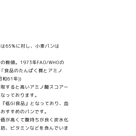
は65%に対し、小麦パンは
数値。1973年FAO/WHOの
:「食品のたんぱく質とアミノ
和61年))
摂取すると高いアミノ酸スコアー
となっております。
『低GI食品』となっており、血
もおすすめのパンです。
養価が高くて腹持ちが良く炭水化
脂肪、ビタミンなどを含んでいま