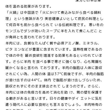
漢方での羊は身
体を温める効果があります。
「火鍋」は中国語で「火にかけて煮込みながら食べる鍋料
理」 という意味があり 美容健康よいとして庶民の料理とし
て何百年も前から食べられて いる伝統料理です。 寒い冬の
モンゴルでダシが効いたスープに羊を入れて煮こんだこ と
が発祥とも言われております。
羊肉には、良質なたんぱく質や必須アミノ酸、ミネラル、
ビタ ミンなどが豊富に含まれています。温熱性質であるの
で体の中を 暖め食欲を増進する効果もあるといわれていま
す。さらに羊肉 を食べる事で寒さに強くなり、心も胃腸も
暖かくなると言われ ております。羊肉の脂肪は人体に吸収
されにくい為、人間の体 温は37°C前後ですが、羊肉の脂肪
が溶け出すのは44°C。体内 で脂肪が溶け出しづらいため、
吸収されずにそのまま排出されて しまうのです。さらに、
羊肉には体の免疫力を高めて消化を助 け、胃の壁を保護す
る働きがあると言います。日々の健康やダイ エットに気を
遣う現代人に必要な食材とも言えるでしょう。 羊肉特有の