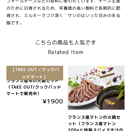
フォールチーズなどの原料に使われています．チーズ生産
のために日育されるため、栄養価の高い飼料で長期的に肥
育され、ミルキーでコク深く｀サシのはいった甘みのある
脂です。
こちらの商品も人気です
Related Item
【TAKE OUT／クックパ
ッドマート】
フランス産羊の火鍋セット
（TAKE OUT/クックパッド
マートで販売中）
¥1900
フランス産マトンの火鍋セ
ット（フランス産マトン
200gと特製スパイス出汁の