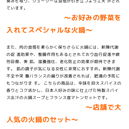
臭みを取り、ジューシーな食感が引き立つよう工夫 がされ
ています。
〜お好みの野菜を
入れてスペシャルな火鍋〜
また、肉の食感を柔らかく保ちさらに火鍋には、新陳代謝
の促
進効果や、整腸作用もあるとされており血行促進や疲
労回復、美
肌、滋養強壮、老化防止の効果が期待できま
す。
肌の調子が気になる女性に非常におすすめ。新陳代謝
不全や栄
養バランスの偏りが改善されれば、肥満の予防に
もつながりま
す。
こちらの商品は、辛味を抑えスパイスの
香りとコク活かし、日本人好みの味に仕上げた特製スパイ
ス出汁の火鍋スープとフランス産マトンセットです。
〜店舗で大
人気の火鍋のセット〜