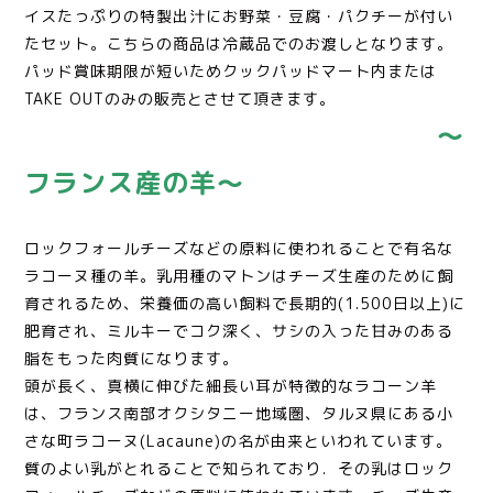
イスたっぷりの特製出汁にお野菜・豆腐・パクチーが付い
たセット。こちらの商品は冷蔵品でのお渡しとなります。
パッド賞味期限が短いためクックパッドマート内または
TAKE OUTのみの販売とさせて頂きます。
〜
フランス産の羊〜
ロックフォールチーズなどの原料に使われることで有名な
ラコーヌ種の羊。乳用種のマトンはチーズ生産のために飼
育されるため、栄養価の高い飼料で長期的(1.500日以上)に
肥育され、ミルキーでコク深く、サシの入った甘みのある
脂をもった肉質になります。
頭が長く、真横に伸びた細長い耳が特徴的なラコーン羊
は、フランス南部オクシタニー地域圏、タルヌ県にある小
さな町ラコーヌ
(Lacaune)
の名が由来といわれています。
質のよい乳がとれることで知られており．その乳はロック