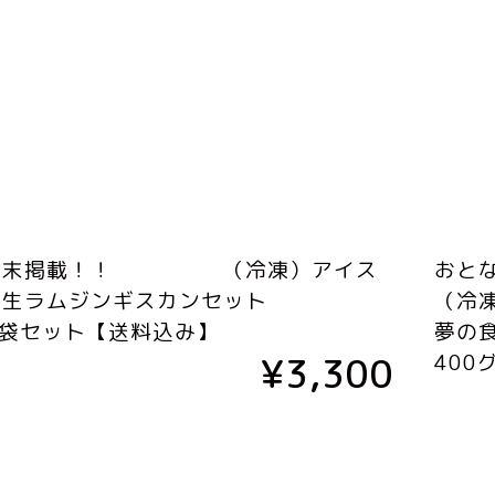
週末掲載！！ （冷凍）アイス
おとな
産生ラムジンギスカンセット
（冷
×️2袋セット【送料込み】
夢の
¥3,300
400