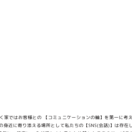
食とココロがつながる【わ
Food and heart are connected
く家ではお客様との 【コミュニケーションの輪】を第一に考
の身近に寄り添える場所として私たちの【SNS(会話)】は存在